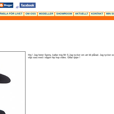
ÄNSLA FÖR LIVET
OM OSS
MODELLER
SHOWROOM
AKTUELLT
KONTAKT
MIN S
Hej ! Jag heter Sanny, kallar mig Mr S.Jag tycker om att bli plåtad. Jag tycker 
vilja vara med i någon hip hop video. Gillar tjejer !