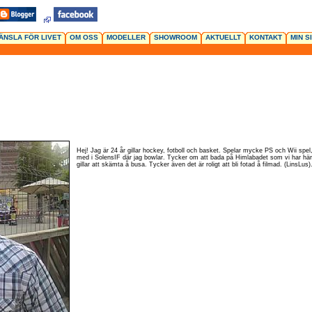
ÄNSLA FÖR LIVET
OM OSS
MODELLER
SHOWROOM
AKTUELLT
KONTAKT
MIN S
Hej! Jag är 24 år gillar hockey, fotboll och basket. Spelar mycke PS och Wii spe
med i SolensIF där jag bowlar. Tycker om att bada på Himlabadet som vi har här i
gillar att skämta å busa. Tycker även det är roligt att bli fotad å filmad. (LinsLus)