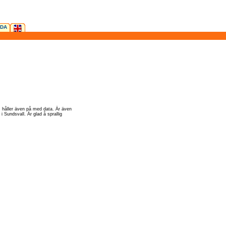
IDA
l, håller även på med data. Är även
 Sundsvall. Är glad å sprallig
.