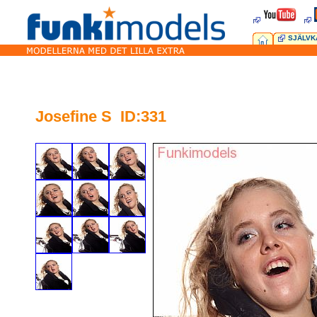
SJÄLVK
Josefine S ID:331