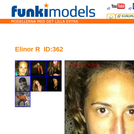
SJÄLVK
Elinor R ID:362