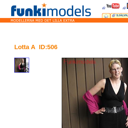
SJÄLVK
Lotta A ID:506